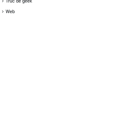
Truc de geek
Web