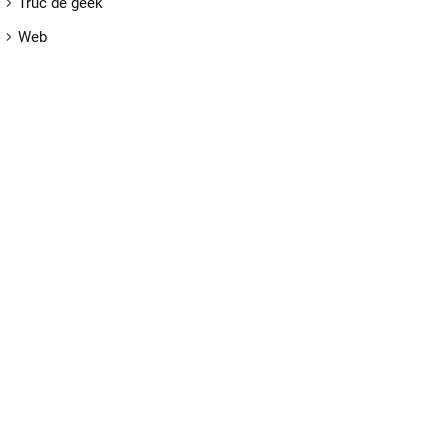
Truc de geek
Web